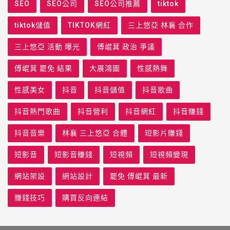
SEO
SEO公司
SEO公司推薦
tiktok
tiktok儲值
TIKTOK網紅
三上悠亞 林襄 合作
三上悠亞 活動 曝光
傅崐萁 政治 爭議
傅崐萁 罷免 結果
大展鴻圖
性感熱舞
性感美女
抖音
抖音儲值
抖音歌曲
抖音熱門歌曲
抖音營利
抖音網紅
抖音賺錢
抖音音樂
林襄 三上悠亞 合體
短影片賺錢
短影音
短影音賺錢
短視頻
短視頻變現
網站架設
網站設計
罷免 傅崐萁 最新
賺錢技巧
購買反向連結