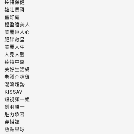
達特保健
雄壯馬哥
薑好處
輕盈睡美人
美麗巨人心
肥胖救星
美麗人生
人見人愛
達特中醫
美好生活網
老饕歪嘴雞
潮流趨勢
KISSAV
短視頻一姐
劍羽勝一
魅力妝容
穿搭誌
熱點星球