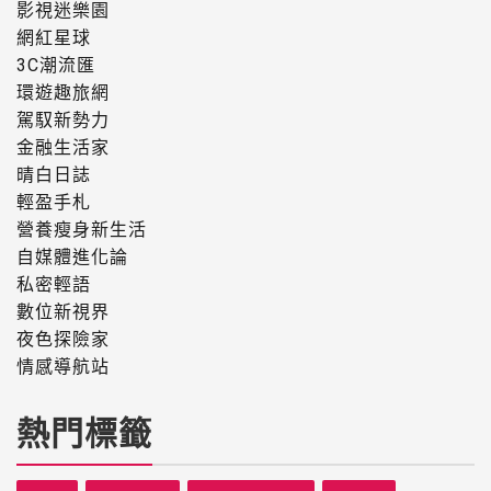
影視迷樂園
網紅星球
3C潮流匯
環遊趣旅網
駕馭新勢力
金融生活家
晴白日誌
輕盈手札
營養瘦身新生活
自媒體進化論
私密輕語
數位新視界
夜色探險家
情感導航站
熱門標籤