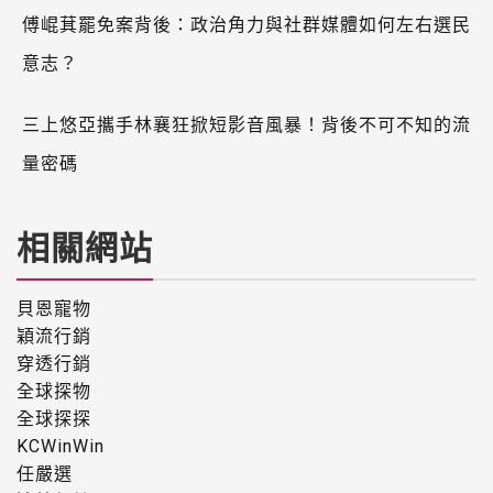
傅崐萁罷免案背後：政治角力與社群媒體如何左右選民
意志？
三上悠亞攜手林襄狂掀短影音風暴！背後不可不知的流
量密碼
相關網站
貝恩寵物
穎流行銷
穿透行銷
全球探物
全球探探
KCWinWin
任嚴選